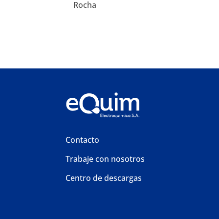
Rocha
Rivera
Salto
San José
Soriano
Tacuarembó
Treinta y Tres
Contacto
Trabaje con nosotros
Centro de descargas